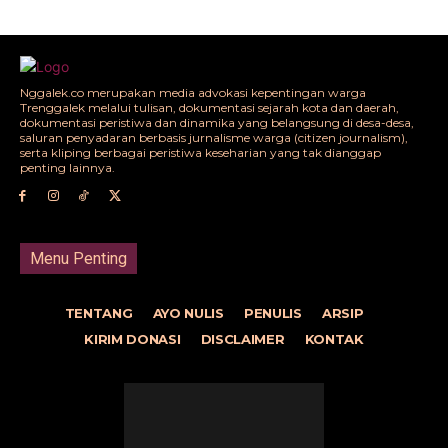
Nggalek.co merupakan media advokasi kepentingan warga
Trenggalek melalui tulisan, dokumentasi sejarah kota dan daerah,
dokumentasi peristiwa dan dinamika yang belangsung di desa-desa,
saluran penyadaran berbasis jurnalisme warga (citizen journalism),
serta kliping berbagai peristiwa keseharian yang tak dianggap
penting lainnya.
Menu Penting
TENTANG
AYO NULIS
PENULIS
ARSIP
KIRIM DONASI
DISCLAIMER
KONTAK