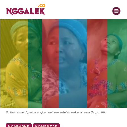
Bu Eni ramai diperbicangkan netizen setelah terkena razia Satpol PP.
NGABARNE
KOMENTAR