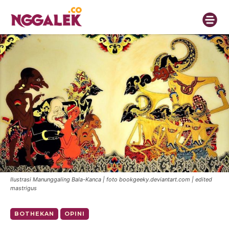
Ilustrasi Manunggaling Bala-Kanca | foto bookgeeky.deviantart.com | edited
mastrigus
BOTHEKAN
OPINI