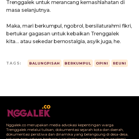
Trenggalek untuk merancang kemashlahatan di
masa selanjutnya.
Maka, mari berkumpul, ngobrol, bersilaturahmi fikri,
bertukar gagasan untuk kebaikan Trenggalek
kita… atau sekedar bernostalgia, asyik juga, he.
TAGS:
BALUNGPISAH
BERKUMPUL
OPINI
REUNI
Nggalek.co merupakan media advokasi kepentingan warga
Trenggalek melalui tulisan, dokumentasi sejarah kota dan daerah,
dokumentasi peristiwa dan dinamika yang belangsung di desa-desa,
saluran penyadaran berbasis jurnalisme warga (citizen journalism),