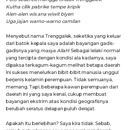
Kut
ha
cilik pabrike tempe kripik
Alen-alen wis
a
n
a
wiwit biyen
Ug
a
jajan warno-warno camilan
Menyebut nama Trenggalek, seketika yang keluar
dari batok kepala saya adalah bayangan gadis-
gadisnya yang
masya Allah
! Sebagai lelaki normal
yang tercipta dengan kondisi ala kadarnya, saya
dipaksa terkagum-kagum melihat betapa daerah
ini sukses menelurkan bibit-bibit manusia unggul
berjenis kelamin perempuan. Tidak semuanya,
memang. Tapi, beberapa kawan perempuan dari
daerah ini yang saya kenal, cukup membuat
bayangan ekstrim atas kondisi geografisnya
berubah seratus delapan puluh derajat.
Apakah itu berlebihan? Saya kira tidak. Sebab,