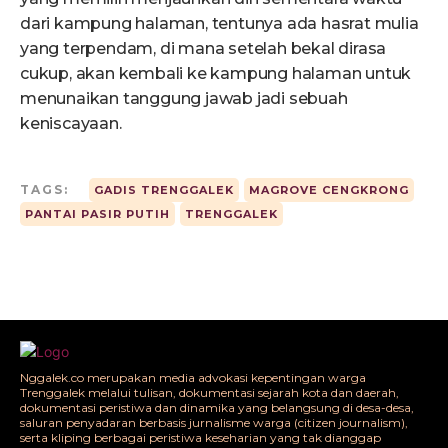
dari kampung halaman, tentunya ada hasrat mulia
yang terpendam, di mana setelah bekal dirasa
cukup, akan kembali ke kampung halaman untuk
menunaikan tanggung jawab jadi sebuah
keniscayaan.
TAGS:
GADIS TRENGGALEK
MAGROVE CENGKRONG
PANTAI PASIR PUTIH
TRENGGALEK
Nggalek.co merupakan media advokasi kepentingan warga
Trenggalek melalui tulisan, dokumentasi sejarah kota dan daerah,
dokumentasi peristiwa dan dinamika yang belangsung di desa-desa,
saluran penyadaran berbasis jurnalisme warga (citizen journalism),
serta kliping berbagai peristiwa keseharian yang tak dianggap