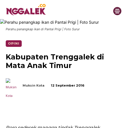
Perahu penangkap ikan di Pantai Prigi | Foto Surur
OPINI
Kabupaten Trenggalek di
Mata Anak Timur
Muksin Kota
12 September 2016
Poro sederek m
a
ngg
a
tindak Trenggalek