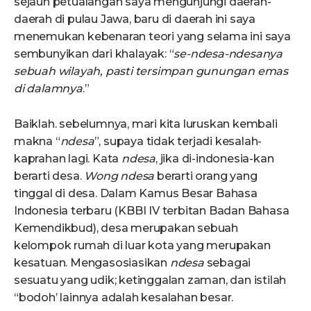
sejauh petualangan saya mengunjungi daerah-
daerah di pulau Jawa, baru di daerah ini saya
menemukan kebenaran teori yang selama ini saya
sembunyikan dari khalayak: “
se-ndesa-ndesanya
sebuah wilayah, pasti tersimpan gunungan emas
di dalamnya
.”
Baiklah. sebelumnya, mari kita luruskan kembali
makna “
ndesa
”, supaya tidak terjadi kesalah-
kaprahan lagi. Kata
ndes
a
, jika di-indonesia-kan
berarti desa.
Wong ndes
a
berarti orang yang
tinggal di desa. Dalam Kamus Besar Bahasa
Indonesia terbaru (KBBI IV terbitan Badan Bahasa
Kemendikbud), desa merupakan sebuah
kelompok rumah di luar kota yang merupakan
kesatuan. Mengasosiasikan
ndes
a
sebagai
sesuatu yang udik; ketinggalan zaman, dan istilah
“bodoh’ lainnya adalah kesalahan besar.