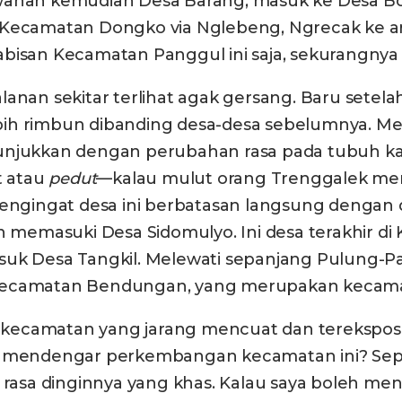
awahan kemudian Desa Barang, masuk ke Desa Bo
 Kecamatan Dongko via Nglebeng, Ngrecak ke ar
isan Kecamatan Panggul ini saja, sekurangnya ka
 jalanan sekitar terlihat agak gersang. Baru se
bih rimbun dibanding desa-desa sebelumnya. Me
ditunjukkan dengan perubahan rasa pada tubuh ka
t atau
pedut
—kalau mulut orang Trenggalek men
 mengingat desa ini berbatasan langsung denga
an memasuki Desa Sidomulyo. Ini desa terakhir 
k Desa Tangkil. Melewati sepanjang Pulung-Panggu
 Kecamatan Bendungan, yang merupakan kecamat
kecamatan yang jarang mencuat dan terekspos
ang mendengar perkembangan kecamatan ini? Se
sa dinginnya yang khas. Kalau saya boleh menar