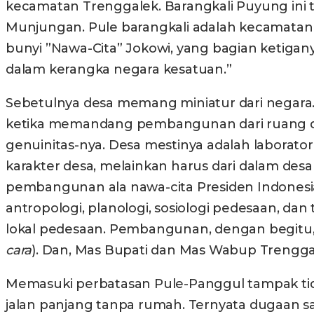
kecamatan Trenggalek. Barangkali Puyung ini t
Munjungan. Pule barangkali adalah kecamatan p
bunyi ”Nawa-Cita” Jokowi, yang bagian ketig
dalam kerangka negara kesatuan.”
Sebetulnya desa memang miniatur dari negara. 
ketika memandang pembangunan dari ruang da
genuinitas-nya. Desa mestinya adalah labor
karakter desa, melainkan harus dari dalam desa 
pembangunan ala nawa-cita Presiden Indonesia
antropologi, planologi, sosiologi pedesaan, dan te
lokal pedesaan. Pembangunan, dengan begitu,
cara
). Dan, Mas Bupati dan Mas Wabup Trengg
Memasuki perbatasan Pule-Panggul tampak tida
jalan panjang tanpa rumah. Ternyata dugaan saya 