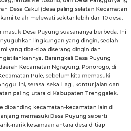
dag, lantas Kertosono, dan Desa Panggul yang
ah Desa Cakul (desa paling selatan Kecamatan
mi telah melewati sekitar lebih dari 10 desa.
telah masuk Desa Puyung suasananya berbeda. Ini
nyuguhkan lingkungan yang dingin, seolah
mi yang tiba-tiba diserang dingin dan
gistilahkannya. Barangkali Desa Puyung
n daerah Kecamatan Ngrayung, Ponorogo, di
di Kecamatan Pule, sebelum kita memasuki
l ini, serasa, sekali lagi, kontur jalan dan
an paling utara di Kabupaten Trenggalek.
e dibanding kecamatan-kecamatan lain di
panjang memasuki Desa Puyung seperti
ik-narik kesamaan antara desa di tiap