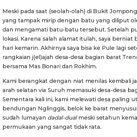
Meski pada saat (seolah-olah) di Bukit Jompon
yang tampak mirip dengan batu yang diliput ol
dan mengamati batu-batu tersebut. Setelah pul
lokasi. Karena salah alamat itulah, saya bernia
hari kemarin. Akhirnya saya bisa ke Pule lagi s
rangkaian j(el)ajah desa-desa bagian barat Tr
bersama Mas Bonari dan Rokhim.
Kami berangkat dengan niat menilas kembali ja
arah selatan via Suruh memasuki desa-desa bag
Sementara kali ini, kami melewati desa paling u
bendungan Nglinggis, belok ke barat menyusuri
sudah lumayan
dadal-dual
meski setahun kemari
permukaan yang sangat tidak rata.