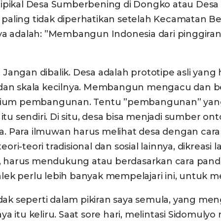
ipikal Desa Sumberbening di Dongko atau Desa S
aling tidak diperhatikan setelah Kecamatan Bend
anya adalah: ”Membangun Indonesia dari pinggi
Jangan dibalik. Desa adalah prototipe asli yang
n skala kecilnya. Membangun mengacu dan ber
atorium pembangunan. Tentu ”pembangunan” yan
itu sendiri. Di situ, desa bisa menjadi sumber on
. Para ilmuwan harus melihat desa dengan cara 
ori-teori tradisional dan sosial lainnya, dikreasi l
 harus mendukung atau berdasarkan cara pand
alek perlu lebih banyak mempelajari ini, untu
k seperti dalam pikiran saya semula, yang meng
itu keliru. Saat sore hari, melintasi Sidomulyo m