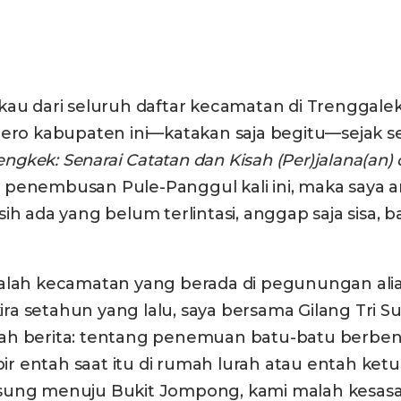
kau dari seluruh daftar kecamatan di Trenggale
ero kabupaten ini—katakan saja begitu—sejak sek
ngkek: Senarai Catatan dan Kisah (Per)jalana(an) 
 penembusan Pule-Panggul kali ini, maka saya a
h ada yang belum terlintasi, anggap saja sisa, ba
ah kecamatan yang berada di pegunungan alia
-kira setahun yang lalu, saya bersama Gilang Tri
h berita: tentang penemuan batu-batu berbentuk
 entah saat itu di rumah lurah atau entah ketu
ung menuju Bukit Jompong, kami malah kesasar k