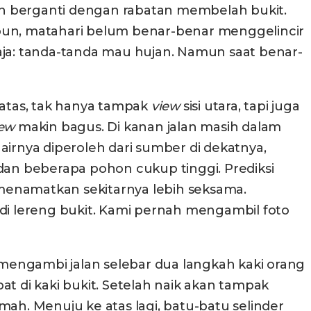
nan berganti dengan rabatan membelah bukit.
 pun, matahari belum benar-benar menggelincir
aja: tanda-tanda mau hujan. Namun saat benar-
 atas, tak hanya tampak
view
sisi utara, tapi juga
iew
makin bagus. Di kanan jalan masih dalam
airnya diperoleh dari sumber di dekatnya,
an beberapa pohon cukup tinggi. Prediksi
a menamatkan sekitarnya lebih seksama.
 di lereng bukit. Kami pernah mengambil foto
ta mengambi jalan selebar dua langkah kaki orang
t di kaki bukit. Setelah naik akan tampak
h. Menuju ke atas lagi, batu-batu selinder