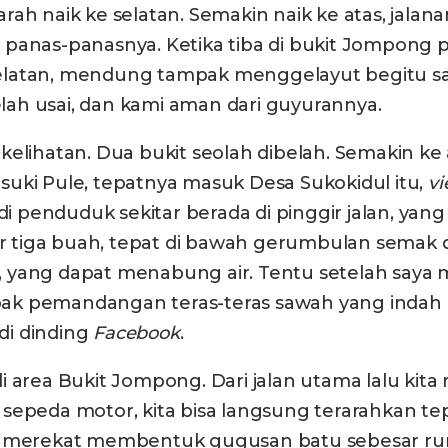
rah naik ke selatan. Semakin naik ke atas, jala
 panas-panasnya. Ketika tiba di bukit Jompong
e selatan, mendung tampak menggelayut begitu s
elah usai, dan kami aman dari guyurannya.
kelihatan. Dua bukit seolah dibelah. Semakin ke
masuki Pule, tepatnya masuk Desa Sukokidul itu,
v
enduduk sekitar berada di pinggir jalan, yang 
 tiga buah, tepat di bawah gerumbulan semak d
rs, yang dapat menabung air. Tentu setelah say
ampak pemandangan teras-teras sawah yang indah
di dinding
Facebook
.
i di area Bukit Jompong. Dari jalan utama lalu ki
epeda motor, kita bisa langsung terarahkan tepa
h merekat membentuk gugusan batu sebesar ruma