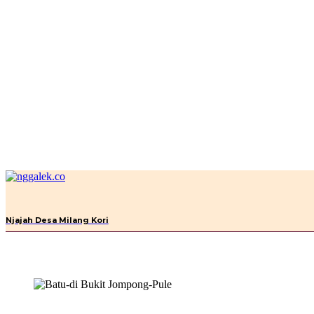
BERANDA
ESAI
FEATURE
Njajah Desa Milang Kori