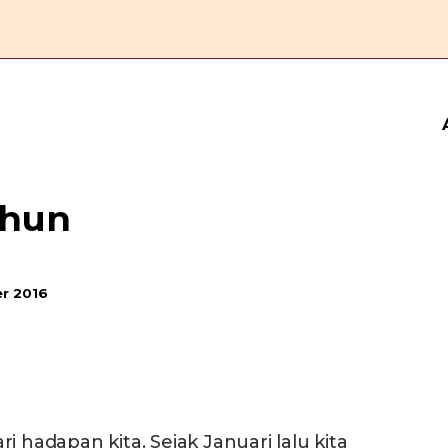
ERANDA
ESAI
FEATURE
REPORTASE
KOMENTAR
ahun
r 2016
i hadapan kita. Sejak Januari lalu kita