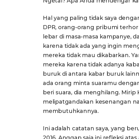
Ngetal? Apa Anda mendengar kab
Hal yang paling tidak saya denga
DPR, orang-orang pribumi terho
lebar di masa-masa kampanye, da
karena tidak ada yang ingin me
mereka tidak mau dikabarkan. Ya
mereka karena tidak adanya kabar
buruk di antara kabar buruk lain
ada orang minta suaramu denga
beri suara, dia menghilang. Miri
melipatgandakan kesenangan na
membutuhkannya.
Ini adalah catatan saya, yang b
2016. Anggap saja ini refleksi atas