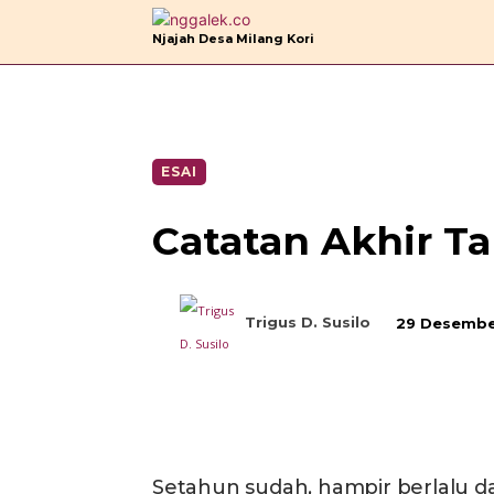
B
Njajah Desa Milang Kori
ESAI
Catatan Akhir T
Trigus D. Susilo
29 Desembe
Bagikan
Setahun sudah, hampir berlalu dar