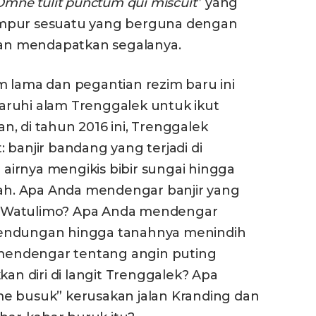
Omne tulit punctum qui miscuit
” yang
ampur sesuatu yang berguna dengan
n mendapatkan segalanya.
m lama dan pegantian rezim baru ini
aruhi alam Trenggalek untuk ikut
, di tahun 2016 ini, Trenggalek
 banjir bandang yang terjadi di
irnya mengikis bibir sungai hingga
h. Apa Anda mendengar banjir yang
 Watulimo? Apa Anda mendengar
Bendungan hingga tanahnya menindih
endengar tentang angin puting
 diri di langit Trenggalek? Apa
busuk” kerusakan jalan Kranding dan