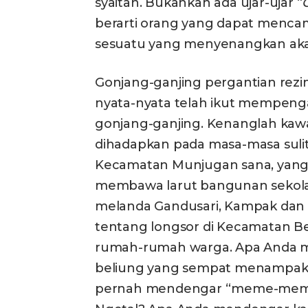
syaitan. Bukankah ada ujar-ujar “
berarti orang yang dapat menc
sesuatu yang menyenangkan aka
Gonjang-ganjing pergantian rezi
nyata-nyata telah ikut mempeng
gonjang-ganjing. Kenanglah kawan
dihadapkan pada masa-masa sulit:
Kecamatan Munjugan sana, yang a
membawa larut bangunan sekola
melanda Gandusari, Kampak dan
tentang longsor di Kecamatan 
rumah-rumah warga. Apa Anda m
beliung yang sempat menampakkan
pernah mendengar “meme-meme 