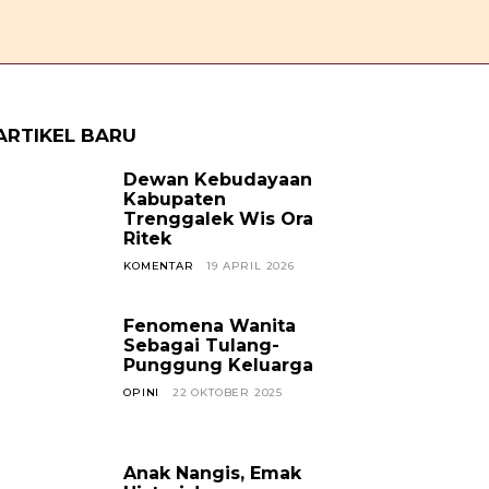
OPINI
CERPEN
SOSOK
JAVANESE
KABAR TREN
ARTIKEL BARU
Dewan Kebudayaan
Kabupaten
Trenggalek Wis Ora
Ritek
KOMENTAR
19 APRIL 2026
Fenomena Wanita
Sebagai Tulang-
Punggung Keluarga
OPINI
22 OKTOBER 2025
Anak Nangis, Emak