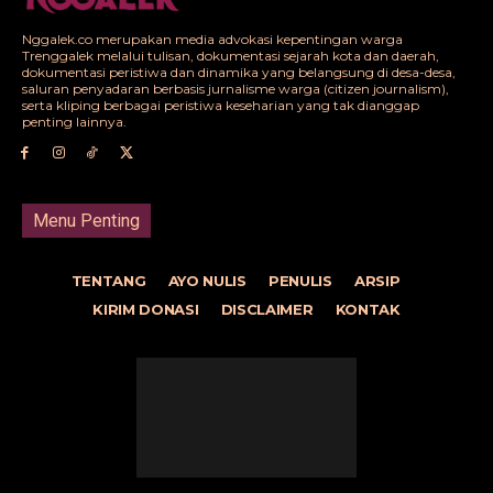
Nggalek.co merupakan media advokasi kepentingan warga
Trenggalek melalui tulisan, dokumentasi sejarah kota dan daerah,
dokumentasi peristiwa dan dinamika yang belangsung di desa-desa,
saluran penyadaran berbasis jurnalisme warga (citizen journalism),
serta kliping berbagai peristiwa keseharian yang tak dianggap
penting lainnya.
Menu Penting
TENTANG
AYO NULIS
PENULIS
ARSIP
KIRIM DONASI
DISCLAIMER
KONTAK