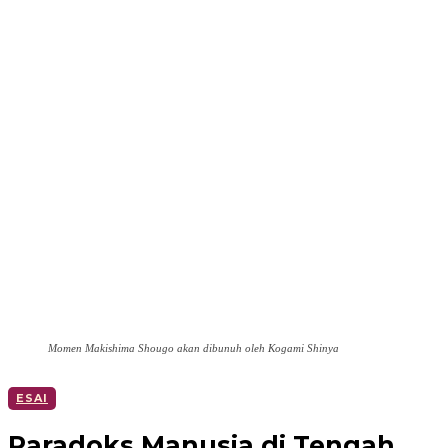
Momen Makishima Shougo akan dibunuh oleh Kogami Shinya
ESAI
Paradoks Manusia di Tengah