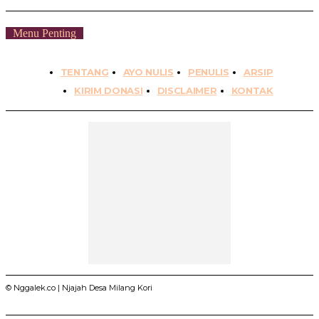
Menu Penting
TENTANG
AYO NULIS
PENULIS
ARSIP
KIRIM DONASI
DISCLAIMER
KONTAK
© Nggalek.co | Njajah Desa Milang Kori