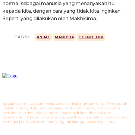
normal sebagai manusia yang menanyakan itu
kepada kita, dengan cara yang tidak kita inginkan.
Seperti yang dilakukan oleh Makhisima.
TAGS:
ANIME
MANUSIA
TEKNOLOGI
Nggalek.co merupakan media advokasi kepentingan warga Trenggalek
melalui tulisan, dokumentasi sejarah kota dan daerah, dokumentasi
peristiwa dan dinamika yang belangsung di desa-desa, saluran
penyadaran berbasis jurnalisme warga (citizen journalism), serta kliping
berbagai peristiwa keseharian yang tak dianggap penting lainnya.