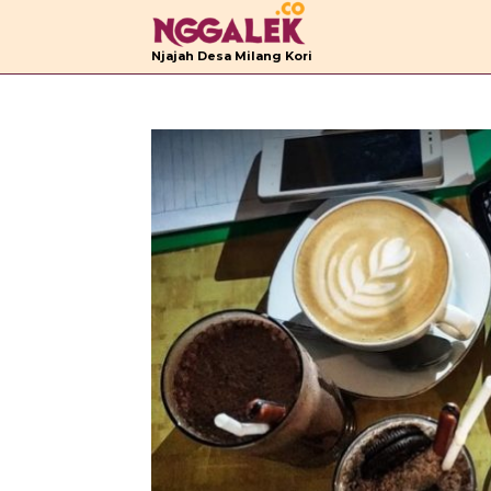
B
Njajah Desa Milang Kori