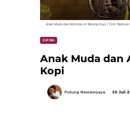
Anak Muda dan Aktivitas di Warung Kopi | Foto Warkop
OPINI
Anak Muda dan A
Kopi
Pulung Nawawijaya
30 Juli 
Bagikan