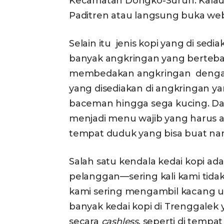
Kecamatan Dongko-Suruh. Kalau 
Paditren atau langsung buka web
Selain itu jenis kopi yang di sedia
banyak angkringan yang bertebar
membedakan angkringan dengan
yang disediakan di angkringan ya
baceman hingga sega kucing. Dan i
menjadi menu wajib yang harus ad
tempat duduk yang bisa buat na
Salah satu kendala kedai kopi a
pelanggan—sering kali kami tida
kami sering mengambil kacang u
banyak kedai kopi di Trenggale
secara
cashless
, seperti di temp