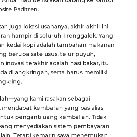
Anda mau beli silakan datang ke kantor
site Paditren.
kan juga lokasi usahanya, akhir-akhir ini
an hampir di seluruh Trenggalek. Yang
 kedai kopi adalah tambahan makanan
ng berupa sate usus, telur puyuh,
novasi terakhir adalah nasi bakar, itu
a di angkringan, serta harus memiliki
ngkring.
dalah—yang kami rasakan sebagai
k mendapat kembalian yang pas alias
ntuk penganti uang kembalian. Tidak
k yang menyediakan sistem pembayaran
at lain. Tetapi kemarin saya menemukan