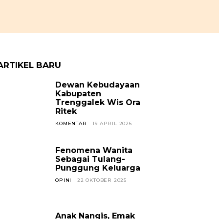
OPINI
CERPEN
SOSOK
JAVANESE
KABAR TREN
ARTIKEL BARU
Dewan Kebudayaan
Kabupaten
Trenggalek Wis Ora
Ritek
KOMENTAR
19 APRIL 2026
Fenomena Wanita
Sebagai Tulang-
Punggung Keluarga
OPINI
22 OKTOBER 2025
Anak Nangis, Emak