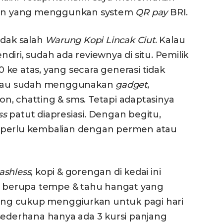
enan yang menggunkan system
QR pay
BRI.
idak salah
Warung
Kopi
Lincak
Ciut
. Kalau
iri, sudah ada reviewnya di situ. Pemilik
50 ke atas, yang secara generasi tidak
Walau sudah menggunakan
gadget
,
n, chatting & sms. Tetapi adaptasinya
ss
patut diapresiasi. Dengan begitu,
 perlu kembalian dengan permen atau
ashless
, kopi & gorengan di kedai ini
berupa tempe & tahu hangat yang
ng cukup menggiurkan untuk pagi hari
at sederhana hanya ada 3 kursi panjang