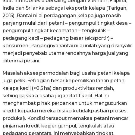
Saat ini Indonesia bersaing dengan Vietnam, Filipina,
India dan Srilanka sebagai eksportir kelapa (Tarigan,
2015). Rantai nilai perdagangan kelapa juga masih
panjang mulai dari: petani – pengumpul tingkat desa –
pengumpul tingkat kecamatan – tengkulak –
pedagang kecil – pedagang besar (eksportir) –
konsumen. Panjangnya rantai nilai inilah yang disinyalir
menjadi penyebab utama rendahnya harga jual yang
diterima petani.
Masalah akses permodalan bagi usaha petani kelapa
juga pelik. Sebagian besar kepemilikan lahan petani
kelapa kecil (<0,5 ha) dan produktivitas rendah,
sehingga skala usaha juga relatif kecil. Hal ini
menghambat pihak perbankan untuk mengucurkan
kredit kepada mereka (risiko ketidakpastian proses
produksi). Kondisi tersebut memaksa petani mencari
pinjaman kredit ke pengumpul, tengkulak atau
pedagang perantara. Ini menyebabkan tingkat