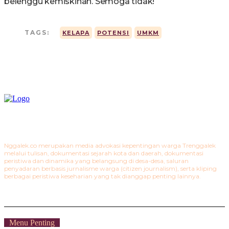
belenggu kemiskinan. Semoga tidak!
TAGS:
KELAPA
POTENSI
UMKM
Nggalek.co merupakan media advokasi kepentingan warga Trenggalek
melalui tulisan, dokumentasi sejarah kota dan daerah, dokumentasi
peristiwa dan dinamika yang belangsung di desa-desa, saluran
penyadaran berbasis jurnalisme warga (citizen journalism), serta kliping
berbagai peristiwa keseharian yang tak dianggap penting lainnya.
Menu Penting