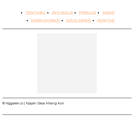
TENTANG
AYO NULIS
PENULIS
ARSIP
KIRIM DONASI
DISCLAIMER
KONTAK
© Nggalek.co | Njajah Desa Milang Kori