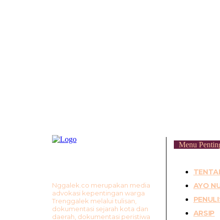
etro
)
Menu Pentin
TENTA
Nggalek.co merupakan media
AYO NU
advokasi kepentingan warga
PENULI
Trenggalek melalui tulisan,
dokumentasi sejarah kota dan
ARSIP
daerah, dokumentasi peristiwa