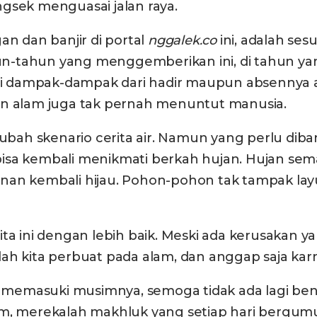
gsek menguasai jalan raya.
an dan banjir di portal
nggalek.co
ini, adalah ses
ahun-tahun yang menggemberikan ini, di tahun ya
 dampak-dampak dari hadir maupun absennya air
 alam juga tak pernah menuntut manusia.
bah skenario cerita air. Namun yang perlu dib
bisa kembali menikmati berkah hujan. Hujan s
nan kembali hijau. Pohon-pohon tak tampak layu
ta ini dengan lebih baik. Meski ada kerusakan ya
ah kita perbuat pada alam, dan anggap saja kar
h memasuki musimnya, semoga tidak ada lagi ben
am, merekalah makhluk yang setiap hari bergumu