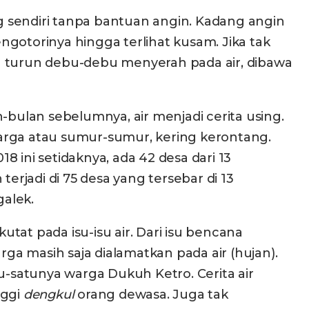
sendiri tanpa bantuan angin. Kadang angin
otorinya hingga terlihat kusam. Jika tak
jan turun debu-debu menyerah pada air, dibawa
an-bulan sebelumnya, air menjadi cerita using.
arga atau sumur-sumur, kering kerontang.
ini setidaknya, ada 42 desa dari 13
rjadi di 75 desa yang tersebar di 13
alek.
utat pada isu-isu air. Dari isu bencana
a masih saja dialamatkan pada air (hujan).
u-satunya warga Dukuh Ketro. Cerita air
nggi
dengk
u
l
orang dewasa. Juga tak