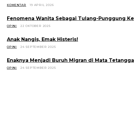
KOMENTAR
19 APRIL 2026
Fenomena Wanita Sebagai Tulang-Punggung Ke
OPINI
22 OKTOBER 2025
Anak Nangis, Emak Histeris!
OPINI
24 SEPTEMBER 2025
Enaknya Menjadi Buruh Migran di Mata Tetangga
OPINI
24 SEPTEMBER 2025