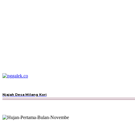
BERANDA
ESAI
FEATURE
Njajah Desa Milang Kori