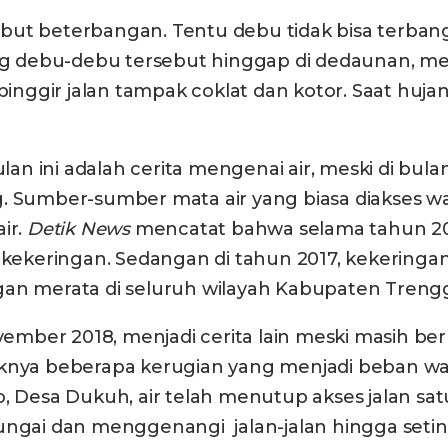
 beterbangan. Tentu debu tidak bisa terbang 
debu-debu tersebut hinggap di dedaunan, meng
-pinggir jalan tampak coklat dan kotor. Saat hu
ulan ini adalah cerita mengenai air, meski di bul
g. Sumber-sumber mata air yang biasa diakses w
ir.
Detik News
mencatat bahwa selama tahun 2018 
eringan. Sedangan di tahun 2017, kekeringan te
gan merata di seluruh wilayah Kabupaten Trengg
vember 2018, menjadi cerita lain meski masih berk
nya beberapa kerugian yang menjadi beban warg
, Desa Dukuh, air telah menutup akses jalan sat
sungai dan menggenangi jalan-jalan hingga seti