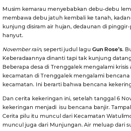
Musim kemarau menyebabkan debu-debu lembut
membawa debu jatuh kembali ke tanah, kadang 
kunjung disiram air hujan, dedaunan di pinggir
hanyut.
November rain
, seperti judul lagu
G
un
R
ose’s
. B
Keberadaannya dinanti tapi tak kunjung datan
Beberapa desa di Trenggalek mengalami krisis a
kecamatan di Trenggalek mengalami bencana kek
kecamatan. Ini berarti bahwa bencana kekerin
Dan cerita kekeringan ini, setelah tanggal 6 No
kekeringan menjadi isu bencana banjir. Tampak
Cerita pilu itu muncul dari Kecamatan Watulimo
muncul juga dari Munjungan. Air meluap dari 