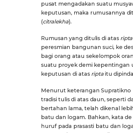
pusat mengadakan suatu musyaw
keputusan, maka rumusannya ditu
(
citralekha
).
Rumusan yang ditulis di atas
ripta
peresmian bangunan suci, ke des
bagi orang atau sekelompok oran
suatu proyek demi kepentingan um
keputusan di atas
ripta
itu dipind
Menurut keterangan Supratikno Ra
tradisi tulis di atas daun, seperti
bertahan lama, telah dikenal lebi
batu dan logam. Bahkan, kata de C
huruf pada prasasti batu dan log