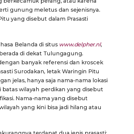
ng berkecamuk perang, atau karena
erti gunung meletus dan sejenisnya.
Pitu yang disebut dalam Prasasti
hasa Belanda di situs
www.delpher.nl
,
berada di dekat Tulungagung.
 dengan banyak referensi dan kroscek
sasti Surodakan, letak Waringin Pitu
gan jelas, hanya saja nama-nama lokasi
 batas wilayah perdikan yang disebut
tifikasi. Nama-nama yang disebut
ayah yang kini bisa jadi hilang atau
urangnya terdapat dua jenis prasasti: