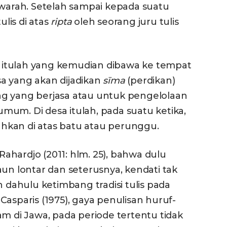
arah. Setelah sampai kepada suatu
lis di atas
ripta
oleh seorang juru tulis
itulah yang kemudian dibawa ke tempat
a yang akan dijadikan
sīma
(perdikan)
g yang berjasa atau untuk pengelolaan
um. Di desa itulah, pada suatu ketika,
ahkan di atas batu atau perunggu.
hardjo (2011: hlm. 25), bahwa dulu
 daun lontar dan seterusnya, kendati tak
h dahulu ketimbang tradisi tulis pada
asparis (1975), gaya penulisan huruf-
am di Jawa, pada periode tertentu tidak