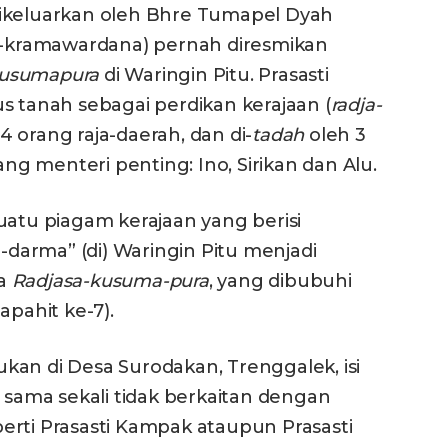
dikeluarkan oleh Bhre Tumapel Dyah
ra-kramawardana) pernah diresmikan
kusumapura
di Waringin Pitu. Prasasti
s tanah sebagai perdikan kerajaan (
radja-
 14 orang raja-daerah, dan di-
tadah
oleh 3
ang menteri penting: Ino, Sirikan dan Alu.
uatu piagam kerajaan yang berisi
arma” (di) Waringin Pitu menjadi
ma
Radjasa-kusuma-pura
, yang dibubuhi
apahit ke-7).
kan di Desa Surodakan, Trenggalek, isi
a sama sekali tidak berkaitan dengan
erti Prasasti Kampak ataupun Prasasti