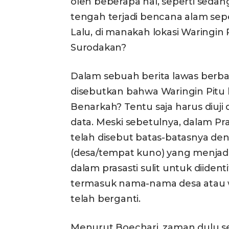
oleh beberapa hal, seperti seda
tengah terjadi bencana alam sep
Lalu, di manakah lokasi Waringin 
Surodakan?
Dalam sebuah berita lawas berba
disebutkan bahwa Waringin Pitu 
Benarkah? Tentu saja harus diuji
data. Meski sebetulnya, dalam Pra
telah disebut batas-batasnya den
(desa/tempat kuno) yang menjadi
dalam prasasti sulit untuk diiden
termasuk nama-nama desa atau wil
telah berganti.
Menurut Boechari, zaman dulu sek