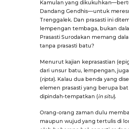
Kamulan yang dikukuhkan—bertur
Dandang Gendhis—untuk meresmi
Trenggalek. Dan prasasti ini dit
lempengan tembaga, bukan dalam
Prasasti Surodakan memang dal
tanpa prasasti batu?
Menurut kajian keprasastian (epig
dari unsur batu, lempengan, juga
(
ripta
). Kalau dua benda yang dis
elemen prasasti yang berupa batu
dipindah-tempatkan (
in situ
).
Orang-orang zaman dulu membawa
maupun wujud yang tertulis di lo