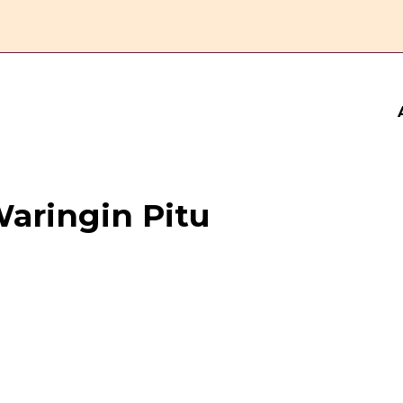
ERANDA
ESAI
FEATURE
REPORTASE
KOMENTAR
Waringin Pitu