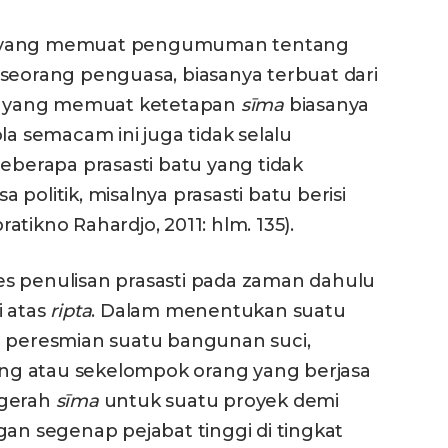
asti yang memuat pengumuman tentang
seorang penguasa, biasanya terbuat dari
sti yang memuat ketetapan
sīma
biasanya
la semacam ini juga tidak selalu
beberapa prasasti batu yang tidak
itik, misalnya prasasti batu berisi
tikno Rahardjo, 2011: hlm. 135).
s penulisan prasasti pada zaman dahulu
i atas
ripta
. Dalam menentukan suatu
g peresmian suatu bangunan suci,
g atau sekelompok orang yang berjasa
ugerah
sīma
untuk suatu proyek demi
gan segenap pejabat tinggi di tingkat