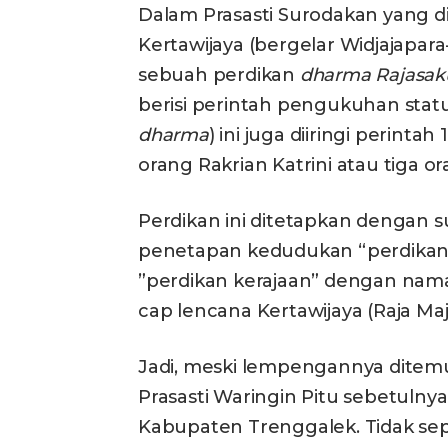
Dalam Prasasti Surodakan yang 
Kertawijaya (bergelar Widjajapa
sebuah perdikan
dharma Rajasa
berisi perintah pengukuhan statu
dharma
) ini juga diiringi perintah
orang Rakrian Katrini atau tiga or
Perdikan ini ditetapkan dengan s
penetapan kedudukan “perdikan-d
”perdikan kerajaan” dengan na
cap lencana Kertawijaya (Raja Maj
Jadi, meski lempengannya ditemu
Prasasti Waringin Pitu sebetulny
Kabupaten Trenggalek. Tidak sep