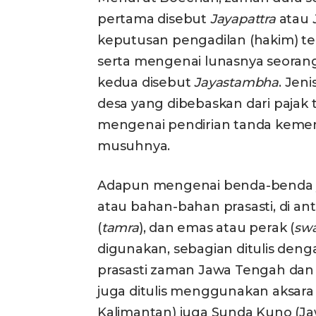
pertama disebut
Jayapattra
atau
keputusan pengadilan (hakim) te
serta mengenai lunasnya seorang 
kedua disebut
Jayastambha
. Jen
desa yang dibebaskan dari pajak 
mengenai pendirian tanda keme
musuhnya.
Adapun mengenai benda-benda y
atau bahan-bahan prasasti, di ant
(
tamra
), dan emas atau perak (
sw
digunakan, sebagian ditulis deng
prasasti zaman Jawa Tengah dan 
juga ditulis menggunakan aksara
Kalimantan) juga Sunda Kuno (Ja