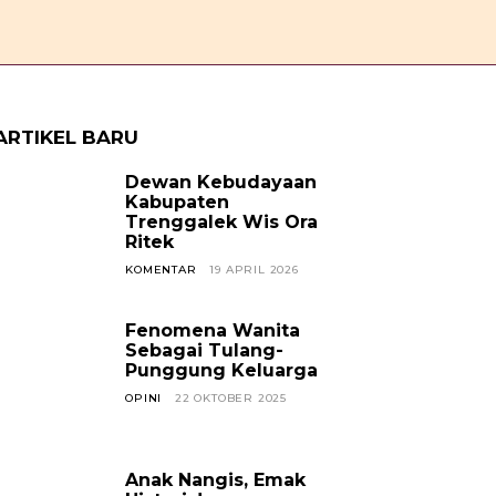
OPINI
CERPEN
SOSOK
JAVANESE
KABAR TREN
ARTIKEL BARU
Dewan Kebudayaan
Kabupaten
Trenggalek Wis Ora
Ritek
KOMENTAR
19 APRIL 2026
Fenomena Wanita
Sebagai Tulang-
Punggung Keluarga
OPINI
22 OKTOBER 2025
Anak Nangis, Emak