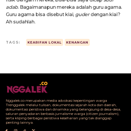
adab
. Bagaimanapun mereka adalah guru agama.
Guru agama bisa disebut kiai,
guder
dengan kiai?
Ah sudahlah.
TAGS:
KEARIFAN LOKAL
KENANGAN
Nggalek.co merupakan media advokasi kepentingan warga
Trenggalek melalui tulisan, dokumentasi sejarah kota dan daerah,
dokumentasi peristiwa dan dinamika yang belangsung di desa-desa,
saluran penyadaran berbasis jurnalisme warga (citizen journalism),
serta kliping berbagai peristiwa keseharian yang tak dianggap
penting lainnya.