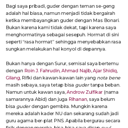
Bagi saya pribadi, guder dengan teman se-geng
adalah hal biasa, namun menjadi tidak bergairah
ketika membayangkan guder dengan Mas Bonari.
Bukan karena kami tidak dekat, tapi karena saya
menghormatinya sebagai sesepuh. Hormat di sini
seperti “rasa hormat” sehingga menyebabkan rasa
sungkan melakukan hal konyol di depannya.
Bukan hanya dengan Surur, semisal saya bertemu
dengan
Roin J. Fahrudin
,
Ahmad Najib
,
Ajar Shidiq
,
Gilang
, Rifki dan kawan-kawan lain yang
nota bene
masih sebaya, saya tetap bisa
guder
tanpa beban.
Namun untuk kawan saya,
Androw Zulfikar
(nama
samarannya Abid) dan juga
Rihanan
, saya belum
bisa
guder
dengan gembira. Mungkin karena
mereka adalah kader NU dan sekarang sudah jadi
guru agama ber-plat PNS. Apabila bergurau secara
fisik dengan mereka, bisa-bisa saya dicap
suul