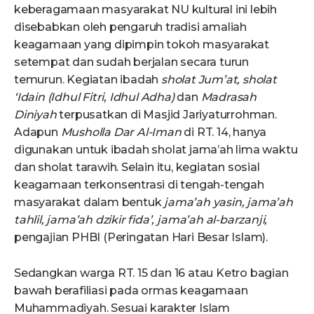
keberagamaan masyarakat NU kultural ini lebih
disebabkan oleh pengaruh tradisi amaliah
keagamaan yang dipimpin tokoh masyarakat
setempat dan sudah berjalan secara turun
temurun. Kegiatan ibadah
s
holat Jum’at,
s
holat
‘Idain (Idhul Fitri, Idhul Adha)
dan
Madrasah
Diniya
h
terpusatkan di Masjid Jariyaturrohman.
Adapun
Musholla Dar Al-Iman
di RT. 14, hanya
digunakan untuk ibadah sholat jama’ah lima waktu
dan sholat tarawih. Selain itu, kegiatan sosial
keagamaan terkonsentrasi di tengah-tengah
masyarakat dalam bentuk
j
ama’ah
y
asin,
j
ama’ah
t
ahlil,
j
ama’ah
d
zikir
f
ida’,
j
ama’ah
a
l-
b
arzanji,
pengajian PHBI (Peringatan Hari Besar Islam).
Sedangkan warga RT. 15 dan 16 atau Ketro bagian
bawah berafiliasi pada ormas keagamaan
Muhammadiyah. Sesuai karakter Islam