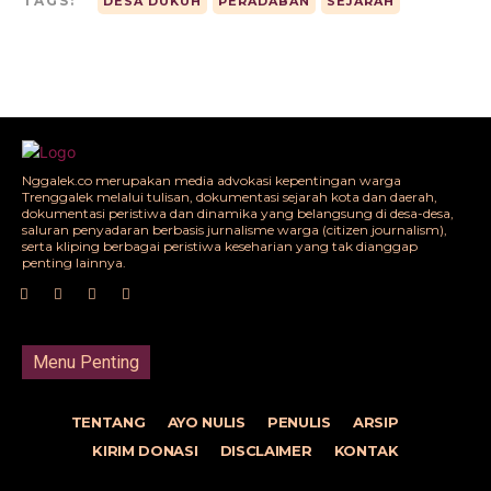
TAGS:
DESA DUKUH
PERADABAN
SEJARAH
Nggalek.co merupakan media advokasi kepentingan warga
Trenggalek melalui tulisan, dokumentasi sejarah kota dan daerah,
dokumentasi peristiwa dan dinamika yang belangsung di desa-desa,
saluran penyadaran berbasis jurnalisme warga (citizen journalism),
serta kliping berbagai peristiwa keseharian yang tak dianggap
penting lainnya.
Menu Penting
TENTANG
AYO NULIS
PENULIS
ARSIP
KIRIM DONASI
DISCLAIMER
KONTAK