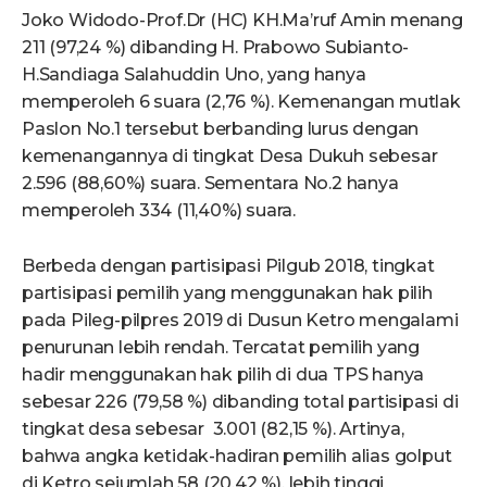
Joko Widodo-Prof.Dr (HC) KH.Ma’ruf Amin menang
211 (97,24 %) dibanding H. Prabowo Subianto-
H.Sandiaga Salahuddin Uno, yang hanya
memperoleh 6 suara (2,76 %). Kemenangan mutlak
Paslon No.1 tersebut berbanding lurus dengan
kemenangannya di tingkat Desa Dukuh sebesar
2.596 (88,60%) suara. Sementara No.2 hanya
memperoleh 334 (11,40%) suara.
Berbeda dengan partisipasi Pilgub 2018, tingkat
partisipasi pemilih yang menggunakan hak pilih
pada Pileg-pilpres 2019 di Dusun Ketro mengalami
penurunan lebih rendah. Tercatat pemilih yang
hadir menggunakan hak pilih di dua TPS hanya
sebesar 226 (79,58 %) dibanding total partisipasi di
tingkat desa sebesar 3.001 (82,15 %). Artinya,
bahwa angka ketidak-hadiran pemilih alias golput
di Ketro sejumlah 58 (20,42 %), lebih tinggi