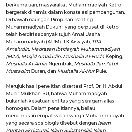
berkemajuan, masyarakat Muhammadiyah Ketro
bergerak dinamis dalam konstalasi pembangunan.
Di bawah naungan Pimpinan Ranting
Muhammadiyah Dukuh I yang berpusat di Ketro,
telah berdiri sebanyak tujuh Amal Usaha
Muhammadiyah (AUM). TK Aisyiyah,
TPA
Amaludin,
Madrasah Ibtidaiyah Muhammadiyah
(MIM), Masjid Amaludin, Mushalla Al-Huda
Keping,
Mushalla Al-Amin
Ngembak,
Mushalla Jami’atul
Mustaqim
Duren, dan
Mushalla Al-Nur
Pule.
Merujuk hasil penelitian disertasi Prof. Dr. H. Abdul
Munir Mulkhan, SU, bahwa Muhammadiyah
bukanlah kesatuan entitas yang seragam alias
homogen. Dalam penelitiannya, beliau
menemukan empat varian warga Muhammadiyah
yang secara sosiologis disebut dengan
Islam
Puritan Skriptural, Islam Substansial, Islam