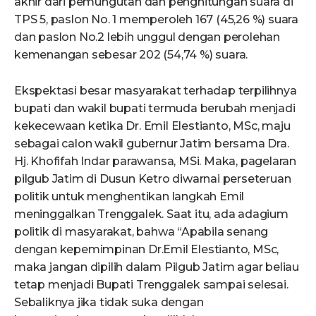
akhir dari pemungutan dan penghitungan suara di
TPS 5, paslon No. 1 memperoleh 167 (45,26 %) suara
dan paslon No.2 lebih unggul dengan perolehan
kemenangan sebesar 202 (54,74 %) suara.
Ekspektasi besar masyarakat terhadap terpilihnya
bupati dan wakil bupati termuda berubah menjadi
kekecewaan ketika Dr. Emil Elestianto, MSc, maju
sebagai calon wakil gubernur Jatim bersama Dra.
Hj. Khofifah Indar parawansa, MSi. Maka, pagelaran
pilgub Jatim di Dusun Ketro diwarnai perseteruan
politik untuk menghentikan langkah Emil
meninggalkan Trenggalek. Saat itu, ada adagium
politik di masyarakat, bahwa “Apabila senang
dengan kepemimpinan Dr.Emil Elestianto, MSc,
maka jangan dipilih dalam Pilgub Jatim agar beliau
tetap menjadi Bupati Trenggalek sampai selesai.
Sebaliknya jika tidak suka dengan