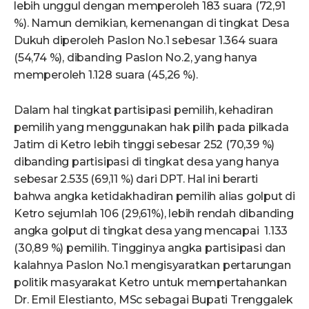
lebih unggul dengan memperoleh 183 suara (72,91
%). Namun demikian, kemenangan di tingkat Desa
Dukuh diperoleh Paslon No.1 sebesar 1.364 suara
(54,74 %), dibanding Paslon No.2, yang hanya
memperoleh 1.128 suara (45,26 %).
Dalam hal tingkat partisipasi pemilih, kehadiran
pemilih yang menggunakan hak pilih pada pilkada
Jatim di Ketro lebih tinggi sebesar 252 (70,39 %)
dibanding partisipasi di tingkat desa yang hanya
sebesar 2.535 (69,11 %) dari DPT. Hal ini berarti
bahwa angka ketidakhadiran pemilih alias golput di
Ketro sejumlah 106 (29,61%), lebih rendah dibanding
angka golput di tingkat desa yang mencapai 1.133
(30,89 %) pemilih. Tingginya angka partisipasi dan
kalahnya Paslon No.1 mengisyaratkan pertarungan
politik masyarakat Ketro untuk mempertahankan
Dr. Emil Elestianto, MSc sebagai Bupati Trenggalek