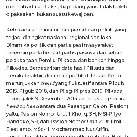
memilih adalah hak setiap orang yang tidak boleh
dipaksakan, bukan suatu kewajiban.
Ketro adalah miniatur dari percaturan politik yang
terjadi di tingkat nasional, regional dan lokal.
Dinamika politik dan partisipasi masyarakat
tecermin pada tingkat partisipasinya dari setiap
pelaksanaan Pemilu, Pilkada, dan bahkan hingga
Pilkades. Berdasarkan data hasil Pilkada dan
Pemilu terakhir, dinamika politik di Dusun Ketro
menunjukkan
trend
yang fluktuatif antara Pilbub
2015, Pilgub 2018, dan Pileg-Pilpres 2019. Pilkada
Trenggalek 9 Desember 2015 berlangsung secara
head to head
antara dua Pasangan Calon (Paslon)
yaitu, Paslon Nomor Urut 1 Kholiq, SH, MSi-Priyo
Handoko, SH, dan Paslon Nomor Urut 2 Dr. Emil
Elestianto, MSc-H. Mochammad Nur Arifin.
Perhelatan akbar memperebutkan jabatan Bupati