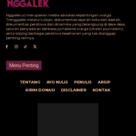
Nggalek.co merupakan media advokasi kepentingan warga
Trenggalek melalui tulisan, dokumentasi sejarah kota dan daerah,
dokumentasi peristiwa dan dinamika yang belangsung di desa-desa,
saluran penyadaran berbasis jurnalisme warga (citizen journalism),
serta kliping berbagai peristiwa keseharian yang tak dianggap
penting lainnya.
Menu Penting
TENTANG
AYO NULIS
PENULIS
ARSIP
KIRIM DONASI
DISCLAIMER
KONTAK