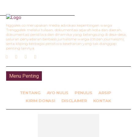
Nggalek.co merupakan media advokasi kepentingan warga
Trenggalek melalui tulisan, dokumentasi sejarah kota dan daerah,
dokumentasi peristiwa dan dinamika yang belangsung di desa-desa,
saluran penyadaran berbasis jurnalisme warga (citizen journalism),
serta kliping berbagai peristiwa keseharian yang tak dianggap
penting lainnya.
Menu Penting
TENTANG
AYO NULIS
PENULIS
ARSIP
KIRIM DONASI
DISCLAIMER
KONTAK