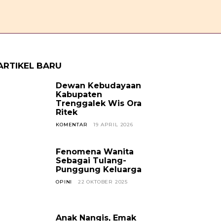
OPINI
CERPEN
SOSOK
JAVANESE
KABAR TREN
ARTIKEL BARU
Dewan Kebudayaan
Kabupaten
Trenggalek Wis Ora
Ritek
KOMENTAR
19 APRIL 2026
Fenomena Wanita
Sebagai Tulang-
Punggung Keluarga
OPINI
22 OKTOBER 2025
Anak Nangis, Emak