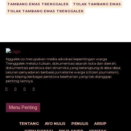
TAMBANG EMAS TRENGGALEK
TOLAK TAMBANG EMAS
TOLAK TAMBANG EMAS TRENGGALEK
Nggalek.co merupakan media advokasi kepentingan warga
Trenggalek melalui tulisan, dokumentasi sejarah kota dan daerah,
dokumentasi peristiwa dan dinamika yang belangsung di desa-desa,
saluran penyadaran berbasis jurnalisme warga (citizen journalism),
serta kliping berbagai peristiwa keseharian yang tak dianggap
penting lainnya.
Menu Penting
TENTANG
AYO NULIS
PENULIS
ARSIP
KIRIM DONASI
DISCLAIMER
KONTAK