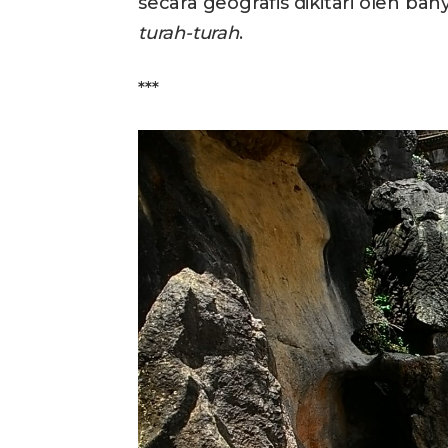
secara geografis dikitari oleh ban
turah-turah
.
***