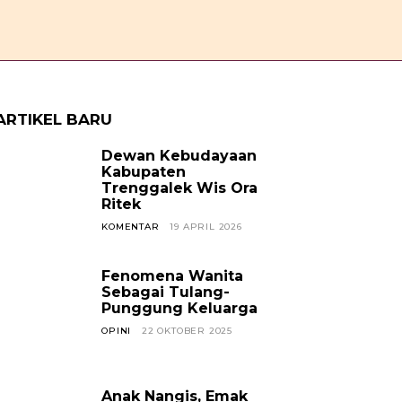
OPINI
CERPEN
SOSOK
JAVANESE
KABAR TREN
ARTIKEL BARU
Dewan Kebudayaan
Kabupaten
Trenggalek Wis Ora
Ritek
KOMENTAR
19 APRIL 2026
Fenomena Wanita
Sebagai Tulang-
Punggung Keluarga
OPINI
22 OKTOBER 2025
Anak Nangis, Emak