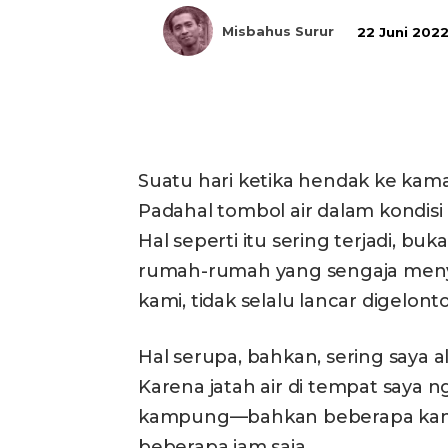
Misbahus Surur
22 Juni 202
Bagikan
Suatu hari ketika hendak ke kama
Padahal tombol air dalam kondisi m
Hal seperti itu sering terjadi, bu
rumah-rumah yang sengaja menyal
kami, tidak selalu lancar digelontor
Hal serupa, bahkan, sering saya 
Karena jatah air di tempat saya 
kampung—bahkan beberapa kamp
beberapa jam saja.