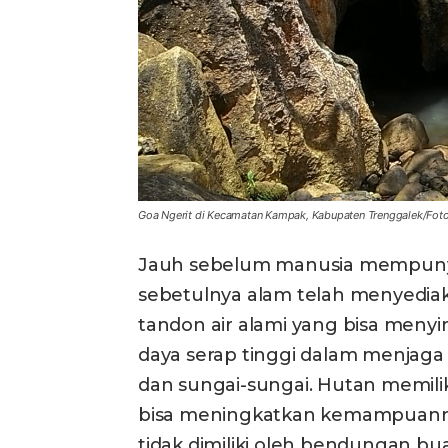
Goa Ngerit di Kecamatan Kampak, Kabupaten Trenggalek/Fot
Jauh sebelum manusia mempunyai
sebetulnya alam telah menyediak
tandon air alami yang bisa meny
daya serap tinggi dalam menjaga 
dan sungai-sungai. Hutan memili
bisa meningkatkan kemampuanny
tidak dimiliki oleh bendungan bu