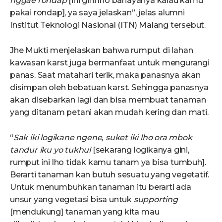
nggae rondap
[ini gini lho bahayanya kalau kamu
pakai rondap], ya saya jelaskan”, jelas alumni
Institut Teknologi Nasional (ITN) Malang tersebut.
Jhe Mukti menjelaskan bahwa rumput di lahan
kawasan karst juga bermanfaat untuk mengurangi
panas. Saat matahari terik, maka panasnya akan
disimpan oleh bebatuan karst. Sehingga panasnya
akan disebarkan lagi dan bisa membuat tanaman
yang ditanam petani akan mudah kering dan mati.
“
Sak iki logikane ngene, suket iki lho ora mbok
tandur iku yo tukhul
[sekarang logikanya gini,
rumput ini lho tidak kamu tanam ya bisa tumbuh]
.
Berarti tanaman kan butuh sesuatu yang vegetatif.
Untuk menumbuhkan tanaman itu berarti ada
unsur yang vegetasi bisa untuk
supporting
[mendukung] tanaman yang kita mau