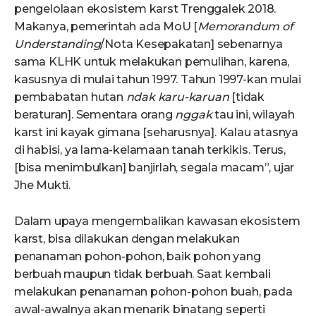
pengelolaan ekosistem karst Trenggalek 2018.
Makanya, pemerintah ada MoU [
Memorandum of
Understanding
/Nota Kesepakatan] sebenarnya
sama KLHK untuk melakukan pemulihan, karena,
kasusnya di mulai tahun 1997. Tahun 1997-kan mulai
pembabatan hutan
ndak karu-karuan
[tidak
beraturan]. Sementara orang
nggak
tau ini, wilayah
karst ini kayak gimana [seharusnya]. Kalau atasnya
di habisi, ya lama-kelamaan tanah terkikis. Terus,
[bisa menimbulkan] banjirlah, segala macam”, ujar
Jhe Mukti.
Dalam upaya mengembalikan kawasan ekosistem
karst, bisa dilakukan dengan melakukan
penanaman pohon-pohon, baik pohon yang
berbuah maupun tidak berbuah. Saat kembali
melakukan penanaman pohon-pohon buah, pada
awal-awalnya akan menarik binatang seperti