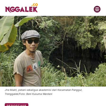
Jhe Mukti, petani sekaligus akademisi dari Kecamatan Panggul,
Trenggalek/Foto: Beni Kusuma Wardani
REPORTASE