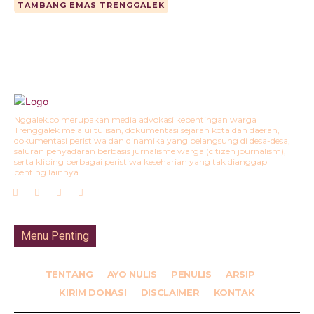
TAMBANG EMAS TRENGGALEK
Nggalek.co merupakan media advokasi kepentingan warga
Trenggalek melalui tulisan, dokumentasi sejarah kota dan daerah,
dokumentasi peristiwa dan dinamika yang belangsung di desa-desa,
saluran penyadaran berbasis jurnalisme warga (citizen journalism),
serta kliping berbagai peristiwa keseharian yang tak dianggap
penting lainnya.
Menu Penting
TENTANG
AYO NULIS
PENULIS
ARSIP
KIRIM DONASI
DISCLAIMER
KONTAK