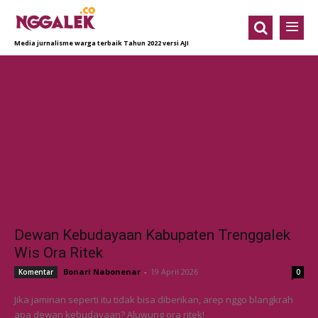
Media jurnalisme warga terbaik Tahun 2022 versi AJI
Dewan Kebudayaan Kabupaten Trenggalek
Wis Ora Ritek
Bonari Nabonenar
-
19 April 2026
Komentar
0
Jika jaminan seperti itu tidak bisa diberikan, arep nggo blangkrah
apa dewan kebudayaan? Aluwung ora ritek!