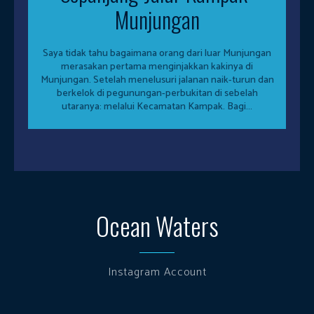
Munjungan
Saya tidak tahu bagaimana orang dari luar Munjungan
merasakan pertama menginjakkan kakinya di
Munjungan. Setelah menelusuri jalanan naik-turun dan
berkelok di pegunungan-perbukitan di sebelah
utaranya: melalui Kecamatan Kampak. Bagi...
Ocean Waters
Instagram Account