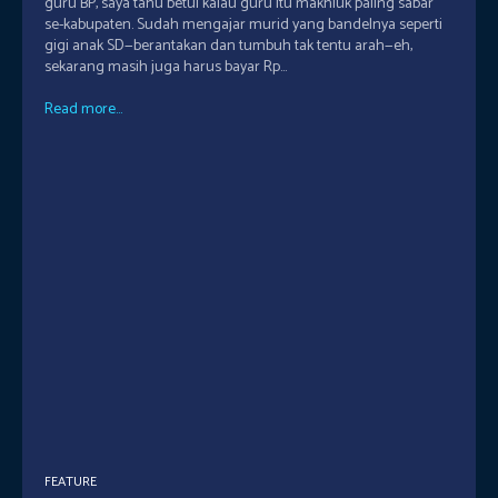
guru BP, saya tahu betul kalau guru itu makhluk paling sabar
se-kabupaten. Sudah mengajar murid yang bandelnya seperti
gigi anak SD—berantakan dan tumbuh tak tentu arah—eh,
sekarang masih juga harus bayar Rp...
Read more...
FEATURE