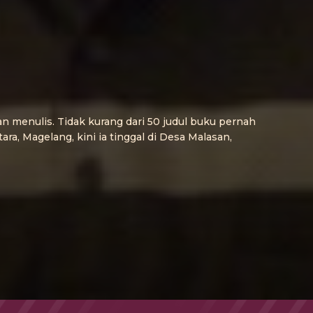
an menulis. Tidak kurang dari 50 judul buku pernah
ra, Magelang, kini ia tinggal di Desa Malasan,