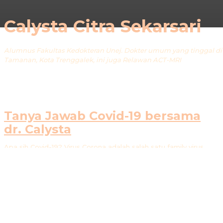
Calysta Citra Sekarsari
Alumnus Fakultas Kedokteran Unej. Dokter umum yang tinggal di
Tamanan, Kota Trenggalek, ini juga Relawan ACT-MRI
Tanya Jawab Covid-19 bersama
dr. Calysta
Apa sih Covid-19? Virus Corona adalah salah satu family virus
yang sudah ada sejak lama dan banyak menyerang saluran
pernapasan seperti Middle East Respiratory Syndrome (MERS-
CoV) dan Severe Acute Respiratory Syndrome (SARS-CoV).
Covid-19 dinyatakan sebagai strain/jenis virus Corona baru
sehingga penelitian tentang virus tersebut masih sangat
terbatas. Bagaimana cara penularan Covid-19? Cara
penularannya saat ini masih melalui droplet, yaitu percikan cairan
yang keluar saat bersin dan batuk. Bisa...