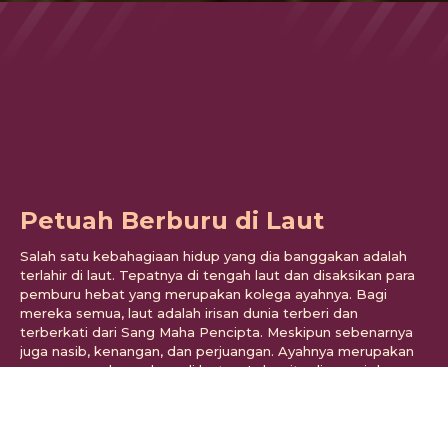
Petuah Berburu di Laut
Salah satu kebahagiaan hidup yang dia banggakan adalah
terlahir di laut. Tepatnya di tengah laut dan disaksikan para
pemburu hebat yang merupakan kolega ayahnya. Bagi
mereka semua, laut adalah irisan dunia terberi dan
terberkati dari Sang Maha Pencipta. Meskipun sebenarnya
juga nasib, kenangan, dan perjuangan. Ayahnya merupakan
seorang pemburu ulung di lautan. Ia begitu disegani dan
ditakuti karena didaku sebagai titisan para leluhur orang
laut....
CERPEN
30 MARET 2017