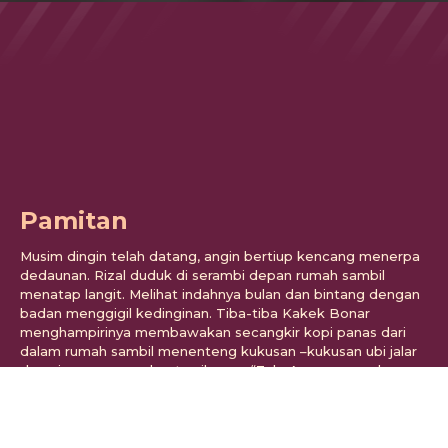
Pamitan
Musim dingin telah datang, angin bertiup kencang menerpa
dedaunan. Rizal duduk di serambi depan rumah sambil
menatap langit. Melihat indahnya bulan dan bintang dengan
badan menggigil kedinginan. Tiba-tiba Kakek Bonar
menghampirinya membawakan secangkir kopi panas dari
dalam rumah sambil menenteng kukusan –kukusan ubi jalar
dan pisang goreng buatan ibunya. “Zal... Apa yang sedang
kau lakukan di situ?” tanya kakek dari belakang. “Tidak ada
kek. Aku hanya rindu dengan suasana di...
CERPEN
18 JULI 2019