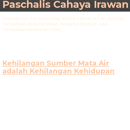
Paschalis Cahaya Irawan
Seorang mas-mas biasa yang sedang mencari jati diri dan ingin
mempelajari dunia penulisan. Penganut Stoicism, suka
mempelajari perubahan sosial.
Kehilangan Sumber Mata Air
adalah Kehilangan Kehidupan
Air adalah salah satu sumber kehidupan bagi manusia dan
makhluk hidup yang ada di muka bumi. Sebagai sumber
kehidupan, air harus kita jaga dengan baik dan jangan sampai
rusak atau tercemar oleh ulah kita sendiri. Rencana
penambangan yang akan dilakukan PT Sumber Mineral
Nusantara (SMN) di Trenggalek akan mengancam beberapa
titik sumber mata air di lokasi konsesi pertambangan. Menurut
Jaringan Advokasi Tambang (JATAM), pertambangan emas...
ESAI
17 JUNI 2022