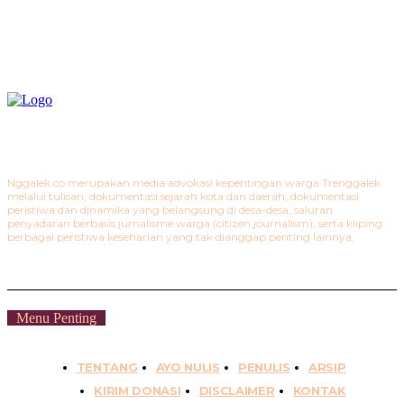
Nggalek.co merupakan media advokasi kepentingan warga Trenggalek
melalui tulisan, dokumentasi sejarah kota dan daerah, dokumentasi
peristiwa dan dinamika yang belangsung di desa-desa, saluran
penyadaran berbasis jurnalisme warga (citizen journalism), serta kliping
berbagai peristiwa keseharian yang tak dianggap penting lainnya.
Menu Penting
TENTANG
AYO NULIS
PENULIS
ARSIP
KIRIM DONASI
DISCLAIMER
KONTAK