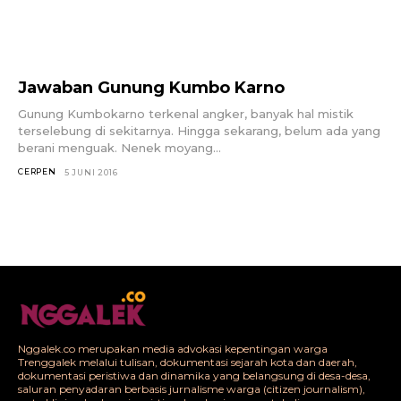
Jawaban Gunung Kumbo Karno
Gunung Kumbokarno terkenal angker, banyak hal mistik
terselebung di sekitarnya. Hingga sekarang, belum ada yang
berani menguak. Nenek moyang...
CERPEN
5 JUNI 2016
Nggalek.co merupakan media advokasi kepentingan warga
Trenggalek melalui tulisan, dokumentasi sejarah kota dan daerah,
dokumentasi peristiwa dan dinamika yang belangsung di desa-desa,
saluran penyadaran berbasis jurnalisme warga (citizen journalism),