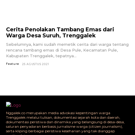
Cerita Penolakan Tambang Emas dari
Warga Desa Suruh, Trenggalek
Sebelumnya, kami sudah memetik cerita dari warga tentang
rencana tambang emas di Desa Pule, Kecamatan Pule,
Kabupaten Trenggalek, tepatnya...
Feature
25 AGUSTUS 2021
Nggalek.co merupakan media advokasi kepentingan warga
Trenggalek melalui tulisan, dokumentasi sejarah kota dan daerah,
dokumentasi peristiwa dan dinamika yang belangsung di desa-desa,
saluran penyadaran berbasis jurnalisme warga (citizen journalism),
serta kliping berbagai peristiwa keseharian yang tak dianggap