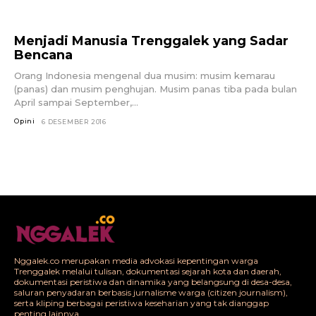
Menjadi Manusia Trenggalek yang Sadar
Bencana
Orang Indonesia mengenal dua musim: musim kemarau
(panas) dan musim penghujan. Musim panas tiba pada bulan
April sampai September,...
Opini
6 DESEMBER 2016
Nggalek.co merupakan media advokasi kepentingan warga
Trenggalek melalui tulisan, dokumentasi sejarah kota dan daerah,
dokumentasi peristiwa dan dinamika yang belangsung di desa-desa,
saluran penyadaran berbasis jurnalisme warga (citizen journalism),
serta kliping berbagai peristiwa keseharian yang tak dianggap
penting lainnya.