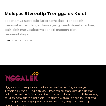
Melepas Stereotip Trenggalek Kolot
sebenarnya stereotip kolot terhadap Trenggalek
merupakan pandangan lawas yang masih dipertahankan,
baik oleh masyarakatnya sendiri maupun oleh
pemerintahnya.
Esai
9 AGUSTUS 2021
Nggalek.co merupakan media advokasi kepentingan warga
Trenggalek melalui tulisan, dokumentasi sejarah kota dan daerah,
dokumentasi peristiwa dan dinamika yang belangsung di desa-desa,
saluran penyadaran berbasis jurnalisme warga (citizen journalism),
serta kliping berbagai peristiwa keseharian yang tak dianggap
penting lainnya.