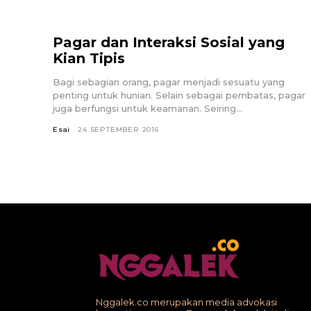
Pagar dan Interaksi Sosial yang
Kian Tipis
Bagi sebagian orang, pagar menjadi sesuatu yang
penting untuk hunian. Selain sebagai pembatas, pagar
juga berfungsi untuk keamanan. Seiring...
Esai
24 SEPTEMBER 2016
Nggalek.co merupakan media advokasi