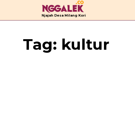
B
Njajah Desa Milang Kori
Tag:
kultur