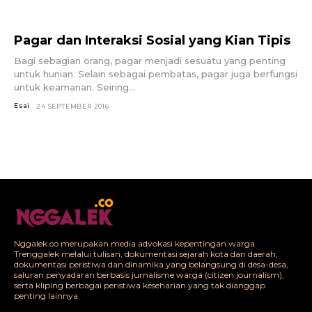
Pagar dan Interaksi Sosial yang Kian Tipis
Bagi sebagian orang, pagar menjadi sesuatu yang penting
untuk hunian. Selain sebagai pembatas, pagar juga berfungsi
untuk keamanan. Seiring...
Esai
24 SEPTEMBER 2016
Nggalek.co merupakan media advokasi kepentingan warga
Trenggalek melalui tulisan, dokumentasi sejarah kota dan daerah,
dokumentasi peristiwa dan dinamika yang belangsung di desa-desa,
saluran penyadaran berbasis jurnalisme warga (citizen journalism),
serta kliping berbagai peristiwa keseharian yang tak dianggap
penting lainnya.