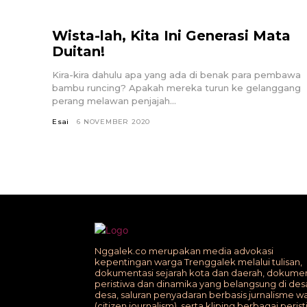
Wista-lah, Kita Ini Generasi Mata
Duitan!
Kira-kira dahulu apa yang ada di benak para pembawa
bambu runcing? Apakah mereka turun ke gelanggang
perang melawan penjajah...
Esai
6 NOVEMBER 2020
Nggalek.co merupakan media advokasi
kepentingan warga Trenggalek melalui tulisan,
dokumentasi sejarah kota dan daerah, dokumen
peristiwa dan dinamika yang belangsung di des
desa, saluran penyadaran berbasis jurnalisme w
(citizen journalism), serta kliping berbagai peris