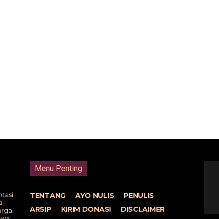
Menu Penting
tasi
TENTANG
AYO NULIS
PENULIS
a-
ARSIP
KIRIM DONASI
DISCLAIMER
arga
tiwa