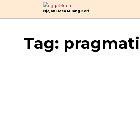
B
Njajah Desa Milang Kori
Tag:
pragmati