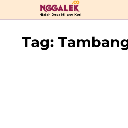
B
Njajah Desa Milang Kori
Tag:
Tambang