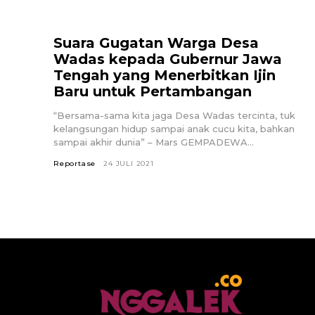
Suara Gugatan Warga Desa
Wadas kepada Gubernur Jawa
Tengah yang Menerbitkan Ijin
Baru untuk Pertambangan
“Bersama-sama kita jaga Desa Wadas tercinta, tuk
kelangsungan hidup sampai anak cucu kita, bahkan
sampai akhir dunia” – Mars GEMPADEWA...
Reportase
24 JULI 2021