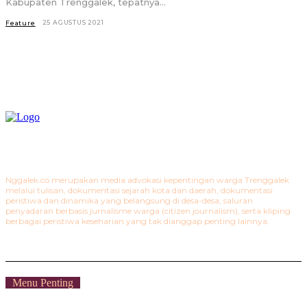
Kabupaten Trenggalek, tepatnya...
25 AGUSTUS 2021
Feature
Nggalek.co merupakan media advokasi kepentingan warga Trenggalek
melalui tulisan, dokumentasi sejarah kota dan daerah, dokumentasi
peristiwa dan dinamika yang belangsung di desa-desa, saluran
penyadaran berbasis jurnalisme warga (citizen journalism), serta kliping
berbagai peristiwa keseharian yang tak dianggap penting lainnya.
Menu Penting