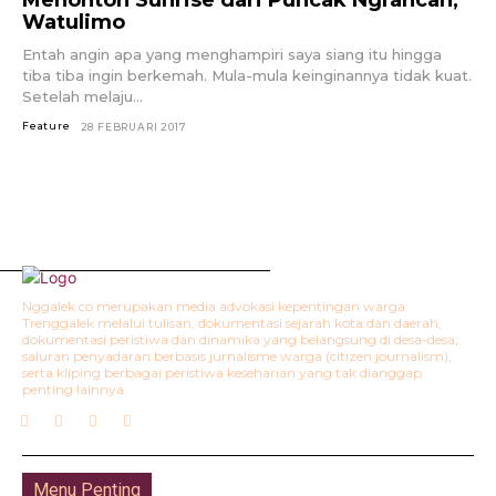
Watulimo
Entah angin apa yang menghampiri saya siang itu hingga
tiba tiba ingin berkemah. Mula-mula keinginannya tidak kuat.
Setelah melaju...
Feature
28 FEBRUARI 2017
Nggalek.co merupakan media advokasi kepentingan warga
Trenggalek melalui tulisan, dokumentasi sejarah kota dan daerah,
dokumentasi peristiwa dan dinamika yang belangsung di desa-desa,
saluran penyadaran berbasis jurnalisme warga (citizen journalism),
serta kliping berbagai peristiwa keseharian yang tak dianggap
penting lainnya.
Menu Penting