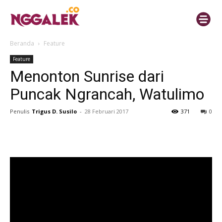
Beranda
Feature
Feature
Menonton Sunrise dari
Puncak Ngrancah, Watulimo
Penulis
Trigus D. Susilo
-
28 Februari 2017
371
0