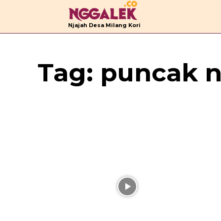
B
Njajah Desa Milang Kori
Tag:
puncak 