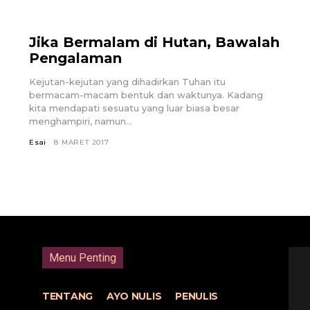
Jika Bermalam di Hutan, Bawalah
Pengalaman
Kejutan-kejutan yang dihadirkan Tuhan itu
bermacam-macam bentuk dan waktunya. Kadang
kita mendapati sesuatu yang luar biasa besar
menghampiri, namun...
Esai
8 MARET 2017
Menu Penting
TENTANG
AYO NULIS
PENULIS