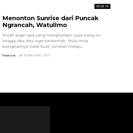
00:03:15
Menonton Sunrise dari Puncak
Ngrancah, Watulimo
Entah angin apa yang menghampiri saya siang itu
hingga tiba tiba ingin berkemah. Mula-mula
keinginannya tidak kuat. Setelah melaju...
Feature
28 FEBRUARI 2017