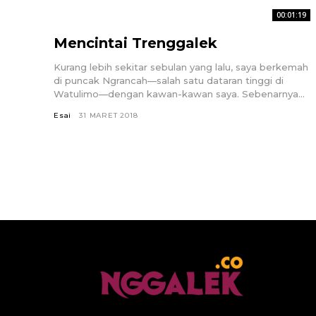
00:01:19
Mencintai Trenggalek
Kurang lebih sekitar sebulan yang lalu, saya berkemah
di puncak Ngrancah—salah satu dataran tinggi di
Watulimo—dengan kawan-kawan saya. Sebenarnya...
Esai
31 MARET 2018