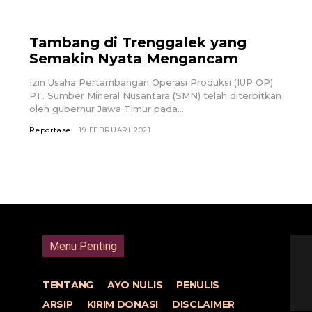
Tambang di Trenggalek yang
Semakin Nyata Mengancam
Izin Usaha Pertambangan Operasi Produksi (IUP OP)
PT. Sumber Mineral Nusantara (SMN) telah diterbitkan
oleh gubernur Jawa Timur pada...
Reportase
19 FEBRUARI 2021
Menu Penting
TENTANG
AYO NULIS
PENULIS
ARSIP
KIRIM DONASI
DISCLAIMER