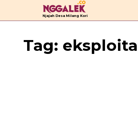
B
Njajah Desa Milang Kori
Tag:
eksploita