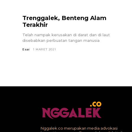
Trenggalek, Benteng Alam
Terakhir
Telah nampak kerusakan di darat dan di laut
disebabkan perbuatan tangan manusia
Esai
1 MARET 2021
Nggalek.co merupakan media advokasi