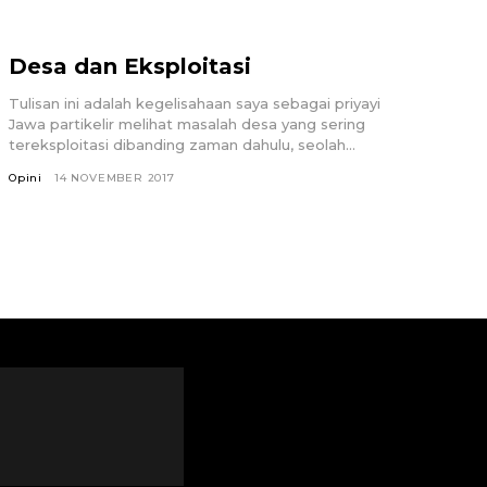
Desa dan Eksploitasi
Tulisan ini adalah kegelisahaan saya sebagai priyayi
Jawa partikelir melihat masalah desa yang sering
tereksploitasi dibanding zaman dahulu, seolah...
Opini
14 NOVEMBER 2017