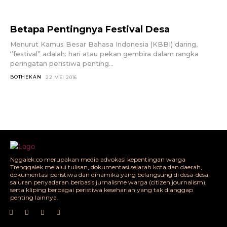
Betapa Pentingnya Festival Desa
Menurut Kamus Besar Bahasa Indonesia (KBBI) daring,
‘’festival” adalah: hari atau pekan gembira dalam rangka
peringatan peristiwa penting...
BOTHEKAN
22 MEI 2016
Nggalek.co merupakan media advokasi kepentingan warga
Trenggalek melalui tulisan, dokumentasi sejarah kota dan daerah,
dokumentasi peristiwa dan dinamika yang belangsung di desa-desa,
saluran penyadaran berbasis jurnalisme warga (citizen journalism),
serta kliping berbagai peristiwa keseharian yang tak dianggap
penting lainnya.