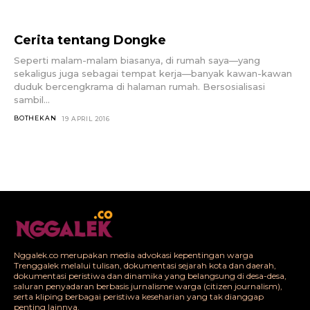
Cerita tentang Dongke
Seperti malam-malam biasanya, di rumah saya—yang
sekaligus juga sebagai tempat kerja—banyak kawan-kawan
duduk bercengkrama di halaman rumah. Bersosialisasi
sambil...
BOTHEKAN
19 APRIL 2016
Nggalek.co merupakan media advokasi kepentingan warga
Trenggalek melalui tulisan, dokumentasi sejarah kota dan daerah,
dokumentasi peristiwa dan dinamika yang belangsung di desa-desa,
saluran penyadaran berbasis jurnalisme warga (citizen journalism),
serta kliping berbagai peristiwa keseharian yang tak dianggap
penting lainnya.