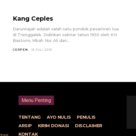
Kang Ceples
Darunnajah adalah salah satu pondok pesantren tua
di Trenggalek. Didirikan sekitar tahun 1950 oleh KH
Bastomi, Mbah Nur Ali dan...
CERPEN
16 JULI 2019
Menu Penting
TENTANG
AYO NULIS
PENULIS
ARSIP
KIRIM DONASI
DISCLAIMER
KONTAK
tasi