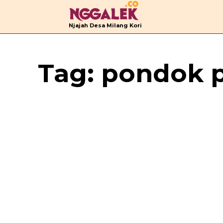
B
Njajah Desa Milang Kori
Tag:
pondok 