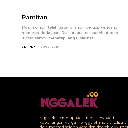
Pamitan
Musim dingin telah datang, angin bertiup kencang
menerpa dedaunan. Rizal duduk di serambi depan
rumah sambil menatap langit. Melihat...
CERPEN
18 JULI 2019
Nggalek.co merupakan media advokasi
kepentingan warga Trenggalek melalui tulisan,
dokumentasi sejarah kota dan daerah, dokumen