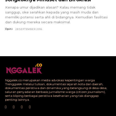
Kenapa umur dijadikan alasan? Kalau memang tidak
sanggup, oke serahkan kepada yang masih muda dan
memiliki potensi serta ahli di bidangnya. Kemudian fasilitasi
dan dukung mereka secara maksimal.
Opini
28 SEPTEMBER 2016
Nggalek.co merupakan media advokasi kepentingan warga
Trenggalek melalui tulisan, dokumentasi sejarah kota dan daerah,
dokumentasi peristiwa dan dinamika yang belangsung di desa-desa,
saluran penyadaran berbasis jurnalisme warga (citizen journalism),
serta kliping berbagai peristiwa keseharian yang tak dianggap
penting lainnya.