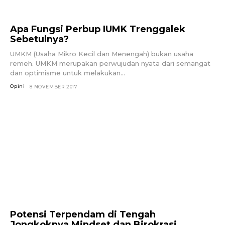
Apa Fungsi Perbup IUMK Trenggalek
Sebetulnya?
UMKM (Usaha Mikro Kecil dan Menengah) bukan usaha
remeh. UMKM merupakan perwujudan nyata dari semangat
dan optimisme untuk melakukan...
Opini
8 NOVEMBER 2017
Potensi Terpendam di Tengah
Jongkoknya Mindset dan Birokrasi