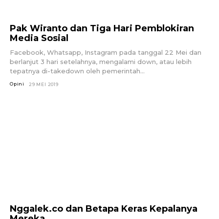
Pak Wiranto dan Tiga Hari Pemblokiran
Media Sosial
Facebook, Whatsapp, Instagram pada tanggal 22 Mei dan
berlanjut 3 hari setelahnya, mengalami down, atau lebih
tepatnya di-takedown oleh pemerintah...
Opini
29 MEI 2019
Nggalek.co dan Betapa Keras Kepalanya
Mereka