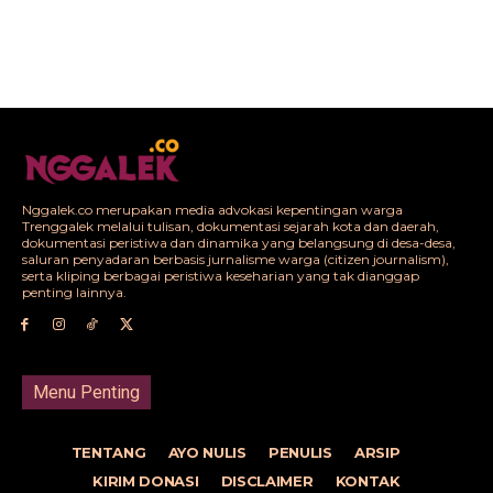
Nggalek.co merupakan media advokasi kepentingan warga
Trenggalek melalui tulisan, dokumentasi sejarah kota dan daerah,
dokumentasi peristiwa dan dinamika yang belangsung di desa-desa,
saluran penyadaran berbasis jurnalisme warga (citizen journalism),
serta kliping berbagai peristiwa keseharian yang tak dianggap
penting lainnya.
Menu Penting
TENTANG
AYO NULIS
PENULIS
ARSIP
KIRIM DONASI
DISCLAIMER
KONTAK