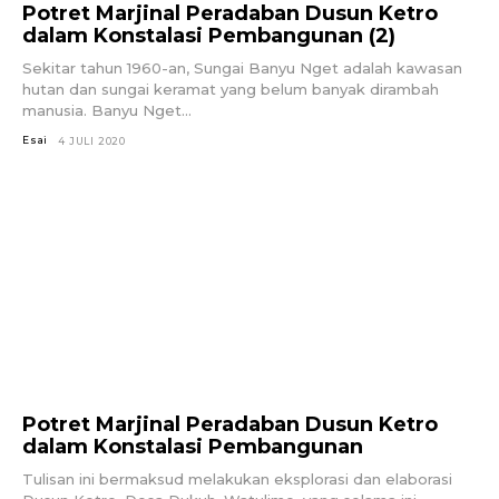
Potret Marjinal Peradaban Dusun Ketro
dalam Konstalasi Pembangunan (2)
Sekitar tahun 1960-an, Sungai Banyu Nget adalah kawasan
hutan dan sungai keramat yang belum banyak dirambah
manusia. Banyu Nget...
Esai
4 JULI 2020
Potret Marjinal Peradaban Dusun Ketro
dalam Konstalasi Pembangunan
Tulisan ini bermaksud melakukan eksplorasi dan elaborasi