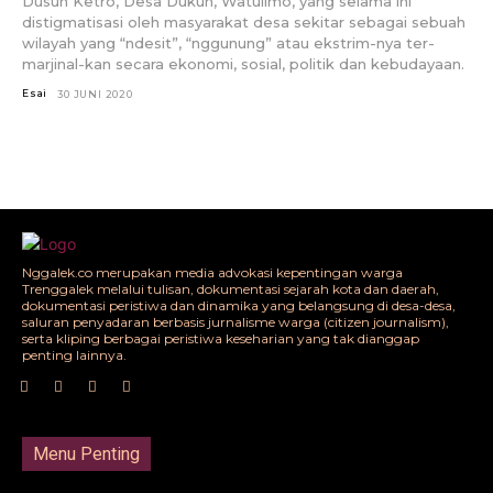
Dusun Ketro, Desa Dukuh, Watulimo, yang selama ini
distigmatisasi oleh masyarakat desa sekitar sebagai sebuah
wilayah yang “ndesit”, “nggunung” atau ekstrim-nya ter-
marjinal-kan secara ekonomi, sosial, politik dan kebudayaan.
Esai
30 JUNI 2020
Nggalek.co merupakan media advokasi kepentingan warga
Trenggalek melalui tulisan, dokumentasi sejarah kota dan daerah,
dokumentasi peristiwa dan dinamika yang belangsung di desa-desa,
saluran penyadaran berbasis jurnalisme warga (citizen journalism),
serta kliping berbagai peristiwa keseharian yang tak dianggap
penting lainnya.
Menu Penting