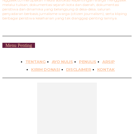
Nggalek.co merupakan media advokasi kepentingan warga Trenggalek
melalui tulisan, dokumentasi sejarah kota dan daerah, dokumentasi
peristiwa dan dinamika yang belangsung di desa-desa, saluran
penyadaran berbasis jurnalisme warga (citizen journalism), serta kliping
berbagai peristiwa keseharian yang tak dianggap penting lainnya.
Menu Penting
TENTANG
AYO NULIS
PENULIS
ARSIP
KIRIM DONASI
DISCLAIMER
KONTAK