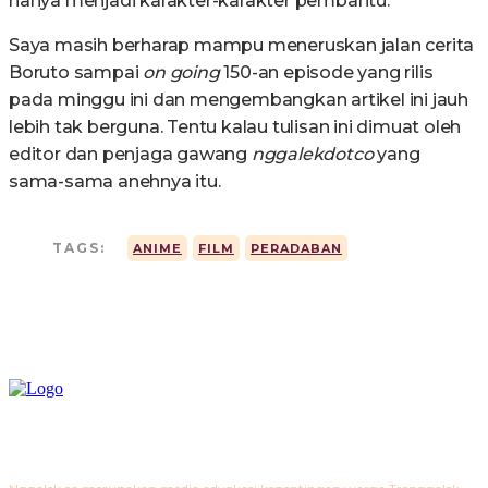
hanya menjadi karakter-karakter pembantu.
Saya masih berharap mampu meneruskan jalan cerita
Boruto sampai
on going
150-an episode yang rilis
pada minggu ini dan mengembangkan artikel ini jauh
lebih tak berguna. Tentu kalau tulisan ini dimuat oleh
editor dan penjaga gawang
nggalekdotco
yang
sama-sama anehnya itu.
TAGS:
ANIME
FILM
PERADABAN