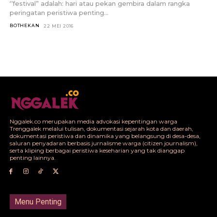
‘’festival” adalah: hari atau pekan gembira dalam rangka
peringatan peristiwa penting...
BOTHEKAN
22 MEI 2016
Nggalek.co merupakan media advokasi kepentingan warga
Trenggalek melalui tulisan, dokumentasi sejarah kota dan daerah,
dokumentasi peristiwa dan dinamika yang belangsung di desa-desa,
saluran penyadaran berbasis jurnalisme warga (citizen journalism),
serta kliping berbagai peristiwa keseharian yang tak dianggap
penting lainnya.
Menu Penting