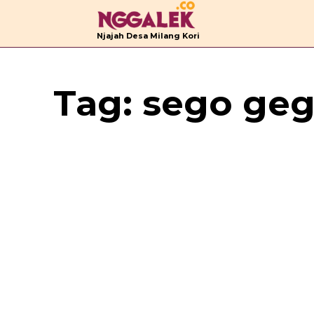
B
Njajah Desa Milang Kori
Tag:
sego ge