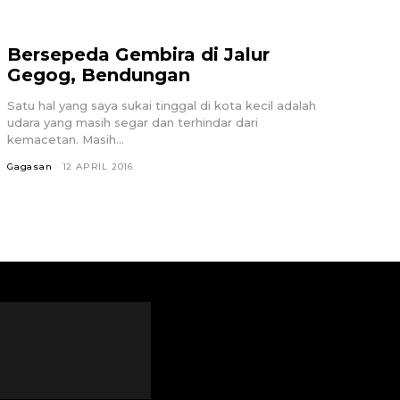
Bersepeda Gembira di Jalur
Gegog, Bendungan
Satu hal yang saya sukai tinggal di kota kecil adalah
udara yang masih segar dan terhindar dari
kemacetan. Masih...
Gagasan
12 APRIL 2016