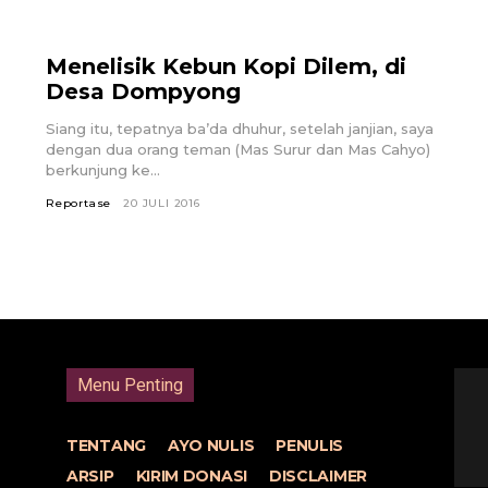
Menelisik Kebun Kopi Dilem, di
Desa Dompyong
Siang itu, tepatnya ba’da dhuhur, setelah janjian, saya
dengan dua orang teman (Mas Surur dan Mas Cahyo)
berkunjung ke...
Reportase
20 JULI 2016
Menu Penting
TENTANG
AYO NULIS
PENULIS
ARSIP
KIRIM DONASI
DISCLAIMER