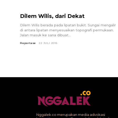
Dilem Wilis, dari Dekat
Dilem Wilis berada pada lipatan bukit. Sungai mengalir
di antara lipatan menyesuaikan topografi permukaan.
Jalan masuk ke sana dibuat...
Reportase
22 JULI 2016
Nggalek.co merupakan media advokasi